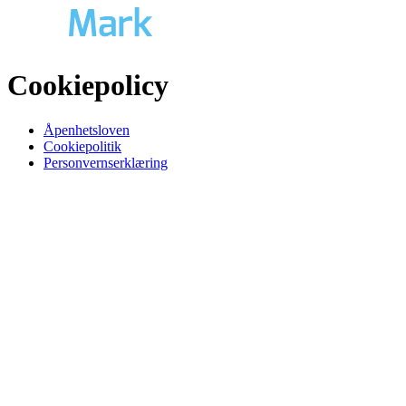
Cookiepolicy
Åpenhetsloven
Cookiepolitik
Personvernserklæring